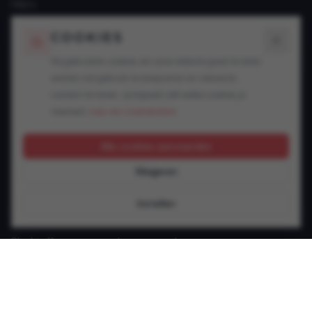
FAQ's
Blogs
COOKIES
SPECIALISATIES
Wij gebruiken cookies om onze website goed te laten
werken, het gebruik te analyseren en relevante
Snelheidsovertredingen
content te tonen. Jij bepaalt zelf welke cookies je
Alcohol in het verkeer
toestaat.
Lees ons cookiebeleid.
Drugs in het verkeer
GSM achter het stuur
Alle cookies aanvaarden
Rijbewijsproblemen
Weigeren
Vluchtmisdrijf
Verzekering & keuring
Instellen
Jonge bestuurder
Slachtoffer van een verkeersongeval
Andere verkeersinbreuken
CONTACT