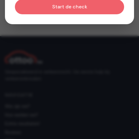
Start de check
Gespecialiseerd in verkeersrecht. Uw eerste hulp bij
verkeersinbreuken.
NAVIGATIE
Wie zijn we?
Hoe werken we?
Echte resultaten!
Reviews