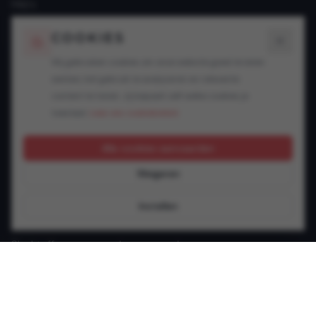
FAQ's
Blogs
COOKIES
SPECIALISATIES
Wij gebruiken cookies om onze website goed te laten
werken, het gebruik te analyseren en relevante
Snelheidsovertredingen
content te tonen. Jij bepaalt zelf welke cookies je
Alcohol in het verkeer
toestaat.
Lees ons cookiebeleid.
Drugs in het verkeer
GSM achter het stuur
Alle cookies aanvaarden
Rijbewijsproblemen
Weigeren
Vluchtmisdrijf
Verzekering & keuring
Instellen
Jonge bestuurder
Slachtoffer van een verkeersongeval
Andere verkeersinbreuken
CONTACT