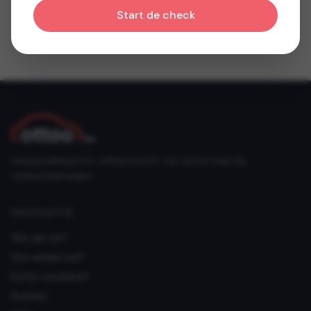
Start de check
Gespecialiseerd in verkeersrecht. Uw eerste hulp bij
verkeersinbreuken.
NAVIGATIE
Wie zijn we?
Hoe werken we?
Echte resultaten!
Reviews