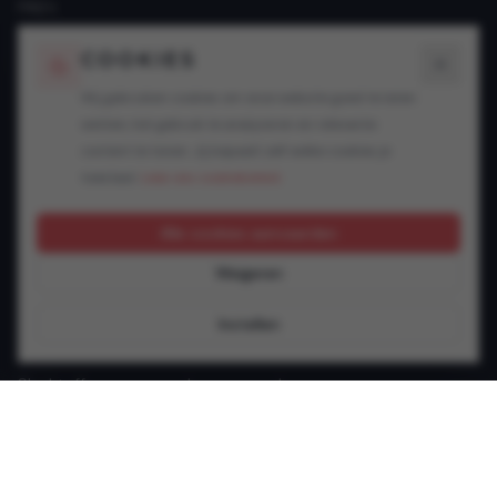
FAQ's
Blogs
COOKIES
SPECIALISATIES
Wij gebruiken cookies om onze website goed te laten
werken, het gebruik te analyseren en relevante
Snelheidsovertredingen
content te tonen. Jij bepaalt zelf welke cookies je
Alcohol in het verkeer
toestaat.
Lees ons cookiebeleid.
Drugs in het verkeer
GSM achter het stuur
Alle cookies aanvaarden
Rijbewijsproblemen
Weigeren
Vluchtmisdrijf
Verzekering & keuring
Instellen
Jonge bestuurder
Slachtoffer van een verkeersongeval
Andere verkeersinbreuken
CONTACT