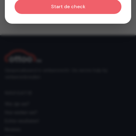
Start de check
Gespecialiseerd in verkeersrecht. Uw eerste hulp bij
verkeersinbreuken.
NAVIGATIE
Wie zijn we?
Hoe werken we?
Echte resultaten!
Reviews