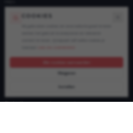
FAQ's
Blogs
COOKIES
SPECIALISATIES
Wij gebruiken cookies om onze website goed te laten
werken, het gebruik te analyseren en relevante
Snelheidsovertredingen
content te tonen. Jij bepaalt zelf welke cookies je
Alcohol in het verkeer
toestaat.
Lees ons cookiebeleid.
Drugs in het verkeer
GSM achter het stuur
Alle cookies aanvaarden
Rijbewijsproblemen
Weigeren
Vluchtmisdrijf
Verzekering & keuring
Instellen
Jonge bestuurder
Slachtoffer van een verkeersongeval
Andere verkeersinbreuken
CONTACT