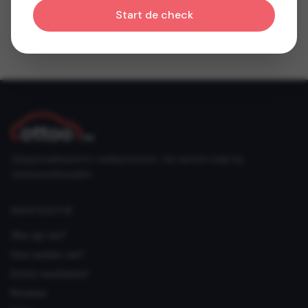
Start de check
Gespecialiseerd in verkeersrecht. Uw eerste hulp bij
verkeersinbreuken.
NAVIGATIE
Wie zijn we?
Hoe werken we?
Echte resultaten!
Reviews