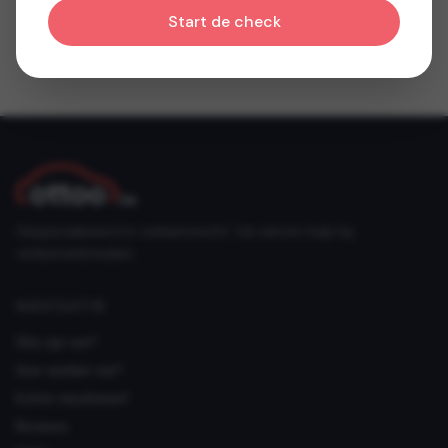
Start de check
Gespecialiseerd in verkeersrecht. Uw eerste hulp bij
verkeersinbreuken.
NAVIGATIE
Wie zijn we?
Hoe werken we?
Echte resultaten!
Reviews