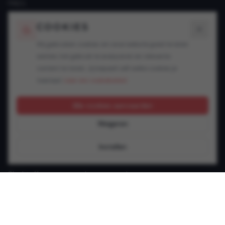
FAQ's
Blogs
COOKIES
SPECIALISATIES
Wij gebruiken cookies om onze website goed te laten
werken, het gebruik te analyseren en relevante
Snelheidsovertredingen
content te tonen. Jij bepaalt zelf welke cookies je
Alcohol in het verkeer
toestaat.
Lees ons cookiebeleid.
Drugs in het verkeer
GSM achter het stuur
Alle cookies aanvaarden
Rijbewijsproblemen
Weigeren
Vluchtmisdrijf
Verzekering & keuring
Instellen
Jonge bestuurder
Slachtoffer van een verkeersongeval
Andere verkeersinbreuken
CONTACT