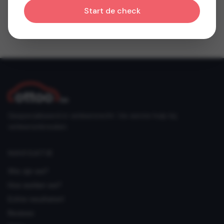
Start de check
Gespecialiseerd in verkeersrecht. Uw eerste hulp bij
verkeersinbreuken.
NAVIGATIE
Wie zijn we?
Hoe werken we?
Echte resultaten!
Reviews