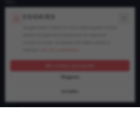
FAQ's
Blogs
COOKIES
SPECIALISATIES
Wij gebruiken cookies om onze website goed te laten
werken, het gebruik te analyseren en relevante
Snelheidsovertredingen
content te tonen. Jij bepaalt zelf welke cookies je
Alcohol in het verkeer
toestaat.
Lees ons cookiebeleid.
Drugs in het verkeer
GSM achter het stuur
Alle cookies aanvaarden
Rijbewijsproblemen
Weigeren
Vluchtmisdrijf
Verzekering & keuring
Instellen
Jonge bestuurder
Slachtoffer van een verkeersongeval
Andere verkeersinbreuken
CONTACT