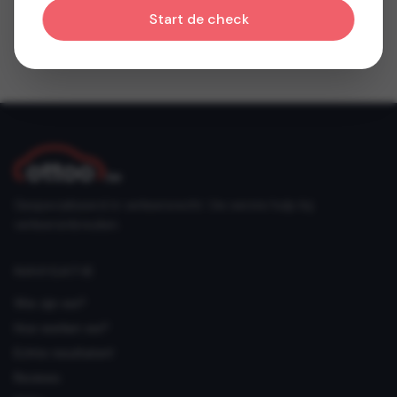
Start de check
Gespecialiseerd in verkeersrecht. Uw eerste hulp bij
verkeersinbreuken.
NAVIGATIE
Wie zijn we?
Hoe werken we?
Echte resultaten!
Reviews