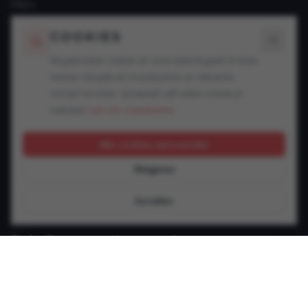
FAQ's
Blogs
COOKIES
SPECIALISATIES
Wij gebruiken cookies om onze website goed te laten
werken, het gebruik te analyseren en relevante
Snelheidsovertredingen
content te tonen. Jij bepaalt zelf welke cookies je
Alcohol in het verkeer
toestaat.
Lees ons cookiebeleid.
Drugs in het verkeer
GSM achter het stuur
Alle cookies aanvaarden
Rijbewijsproblemen
Weigeren
Vluchtmisdrijf
Verzekering & keuring
Instellen
Jonge bestuurder
Slachtoffer van een verkeersongeval
Andere verkeersinbreuken
CONTACT