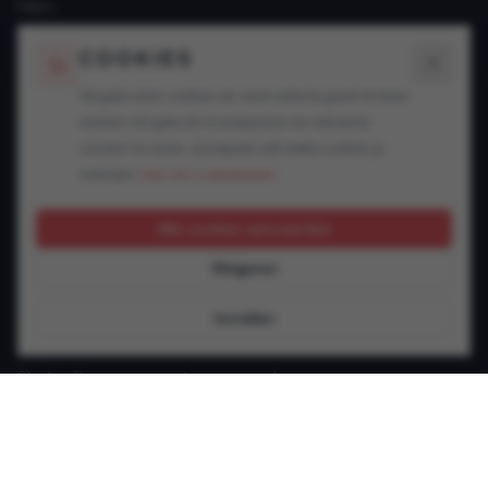
FAQ's
Blogs
COOKIES
SPECIALISATIES
Wij gebruiken cookies om onze website goed te laten
werken, het gebruik te analyseren en relevante
Snelheidsovertredingen
content te tonen. Jij bepaalt zelf welke cookies je
Alcohol in het verkeer
toestaat.
Lees ons cookiebeleid.
Drugs in het verkeer
GSM achter het stuur
Alle cookies aanvaarden
Rijbewijsproblemen
Weigeren
Vluchtmisdrijf
Verzekering & keuring
Instellen
Jonge bestuurder
Slachtoffer van een verkeersongeval
Andere verkeersinbreuken
CONTACT