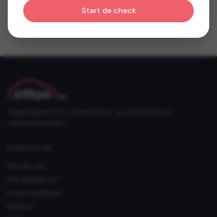
Start de check
Gespecialiseerd in verkeersrecht. Uw eerste hulp bij
verkeersinbreuken.
NAVIGATIE
Wie zijn we?
Hoe werken we?
Echte resultaten!
Reviews