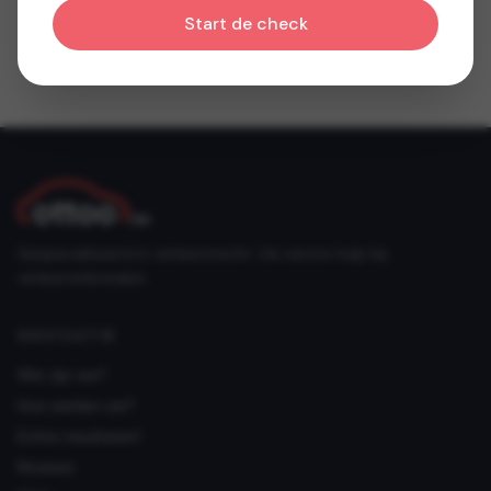
Start de check
Gespecialiseerd in verkeersrecht. Uw eerste hulp bij
verkeersinbreuken.
NAVIGATIE
Wie zijn we?
Hoe werken we?
Echte resultaten!
Reviews