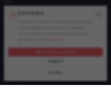
FAQ's
Blogs
COOKIES
SPECIALISATIES
Wij gebruiken cookies om onze website goed te laten
werken, het gebruik te analyseren en relevante
Snelheidsovertredingen
content te tonen. Jij bepaalt zelf welke cookies je
Alcohol in het verkeer
toestaat.
Lees ons cookiebeleid.
Drugs in het verkeer
GSM achter het stuur
Alle cookies aanvaarden
Rijbewijsproblemen
Weigeren
Vluchtmisdrijf
Verzekering & keuring
Instellen
Jonge bestuurder
Slachtoffer van een verkeersongeval
Andere verkeersinbreuken
CONTACT