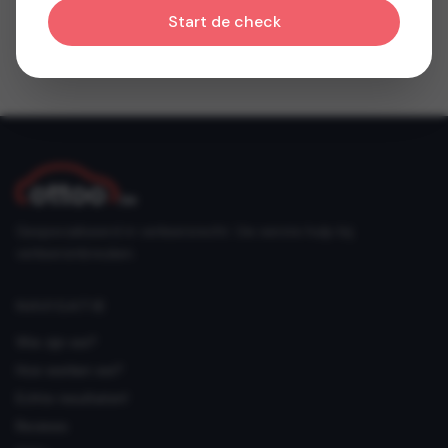
Start de check
Gespecialiseerd in verkeersrecht. Uw eerste hulp bij
verkeersinbreuken.
NAVIGATIE
Wie zijn we?
Hoe werken we?
Echte resultaten!
Reviews