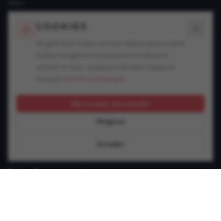
FAQ's
Blogs
COOKIES
SPECIALISATIES
Wij gebruiken cookies om onze website goed te laten
werken, het gebruik te analyseren en relevante
Snelheidsovertredingen
content te tonen. Jij bepaalt zelf welke cookies je
Alcohol in het verkeer
toestaat.
Lees ons cookiebeleid.
Drugs in het verkeer
GSM achter het stuur
Alle cookies aanvaarden
Rijbewijsproblemen
Weigeren
Vluchtmisdrijf
Verzekering & keuring
Instellen
Jonge bestuurder
Slachtoffer van een verkeersongeval
Andere verkeersinbreuken
CONTACT