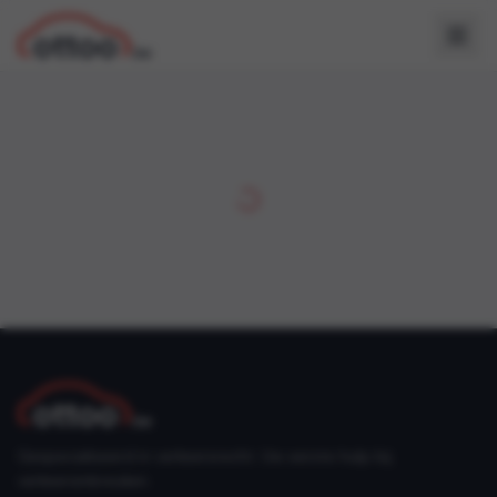
Gespecialiseerd in verkeersrecht. Uw eerste hulp bij
verkeersinbreuken.