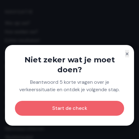
NAVIGATIE
Wie zijn we?
Hoe werken we?
Echte resultaten!
Reviews
×
FAQ's
Niet zeker wat je moet
Blogs
doen?
Beantwoord 5 korte vragen over je
SPECIALISATIES
verkeerssituatie en ontdek je volgende stap.
Snelheidsovertredingen
Alcohol in het verkeer
Start de check
Drugs in het verkeer
GSM achter het stuur
Rijbewijsproblemen
Vluchtmisdrijf