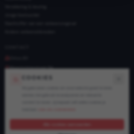
Verzekering & keuring
Jonge bestuurder
Slachtoffer van een verkeersongeval
Andere verkeersinbreuken
CONTACT
Ottoo BV
Maastrichterstraat 114
3500 Hasselt
COOKIES
011/10 09 08
Wij gebruiken cookies om onze website goed te laten
info@ottoo.be
werken, het gebruik te analyseren en relevante
KBO 1018.809.311
content te tonen. Jij bepaalt zelf welke cookies je
toestaat.
Lees ons cookiebeleid.
Kantoorrekening: BE74 7390 2337 7607
Derdenrekening: BE63 7390 2337 7708
Alle cookies aanvaarden