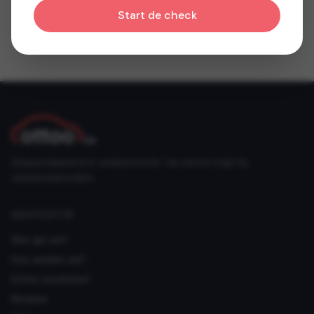
Start de check
Gespecialiseerd in verkeersrecht. Uw eerste hulp bij
verkeersinbreuken.
NAVIGATIE
Wie zijn we?
Hoe werken we?
Echte resultaten!
Reviews