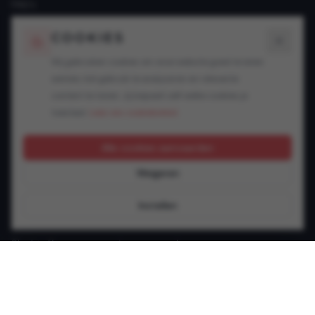
FAQ's
Blogs
COOKIES
SPECIALISATIES
Wij gebruiken cookies om onze website goed te laten
werken, het gebruik te analyseren en relevante
Snelheidsovertredingen
content te tonen. Jij bepaalt zelf welke cookies je
Alcohol in het verkeer
toestaat.
Lees ons cookiebeleid.
Drugs in het verkeer
GSM achter het stuur
Alle cookies aanvaarden
Rijbewijsproblemen
Weigeren
Vluchtmisdrijf
Verzekering & keuring
Instellen
Jonge bestuurder
Slachtoffer van een verkeersongeval
Andere verkeersinbreuken
CONTACT