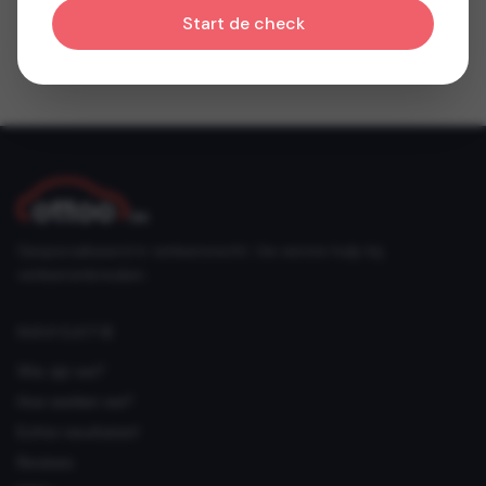
Start de check
Gespecialiseerd in verkeersrecht. Uw eerste hulp bij
verkeersinbreuken.
NAVIGATIE
Wie zijn we?
Hoe werken we?
Echte resultaten!
Reviews