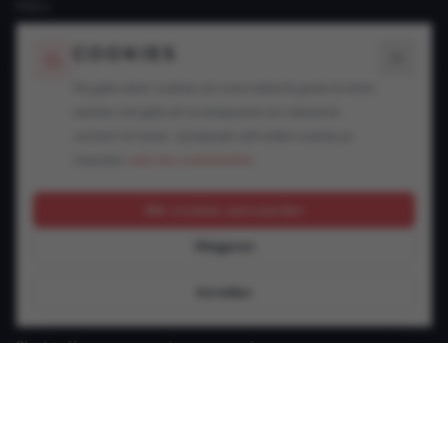
FAQ's
Blogs
COOKIES
SPECIALISATIES
Wij gebruiken cookies om onze website goed te laten
werken, het gebruik te analyseren en relevante
Snelheidsovertredingen
content te tonen. Jij bepaalt zelf welke cookies je
Alcohol in het verkeer
toestaat.
Lees ons cookiebeleid.
Drugs in het verkeer
GSM achter het stuur
Alle cookies aanvaarden
Rijbewijsproblemen
Weigeren
Vluchtmisdrijf
Verzekering & keuring
Instellen
Jonge bestuurder
Slachtoffer van een verkeersongeval
Andere verkeersinbreuken
CONTACT