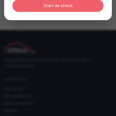
Start de check
Gespecialiseerd in verkeersrecht. Uw eerste hulp bij
verkeersinbreuken.
NAVIGATIE
Wie zijn we?
Hoe werken we?
Echte resultaten!
Reviews