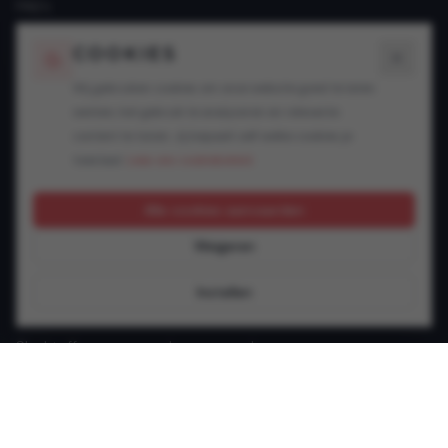
FAQ's
Blogs
COOKIES
SPECIALISATIES
Wij gebruiken cookies om onze website goed te laten
werken, het gebruik te analyseren en relevante
Snelheidsovertredingen
content te tonen. Jij bepaalt zelf welke cookies je
Alcohol in het verkeer
toestaat.
Lees ons cookiebeleid.
Drugs in het verkeer
GSM achter het stuur
Alle cookies aanvaarden
Rijbewijsproblemen
Weigeren
Vluchtmisdrijf
Verzekering & keuring
Instellen
Jonge bestuurder
Slachtoffer van een verkeersongeval
Andere verkeersinbreuken
CONTACT