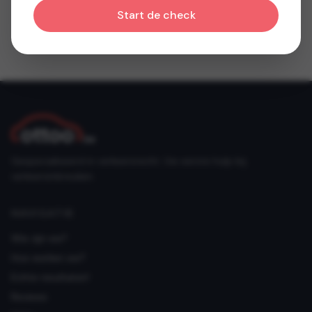
Start de check
Gespecialiseerd in verkeersrecht. Uw eerste hulp bij
verkeersinbreuken.
NAVIGATIE
Wie zijn we?
Hoe werken we?
Echte resultaten!
Reviews