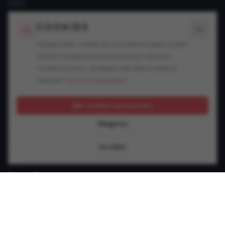
FAQ's
Blogs
COOKIES
SPECIALISATIES
Wij gebruiken cookies om onze website goed te laten
werken, het gebruik te analyseren en relevante
Snelheidsovertredingen
content te tonen. Jij bepaalt zelf welke cookies je
Alcohol in het verkeer
toestaat.
Lees ons cookiebeleid.
Drugs in het verkeer
GSM achter het stuur
Alle cookies aanvaarden
Rijbewijsproblemen
Weigeren
Vluchtmisdrijf
Verzekering & keuring
Instellen
Jonge bestuurder
Slachtoffer van een verkeersongeval
Andere verkeersinbreuken
CONTACT